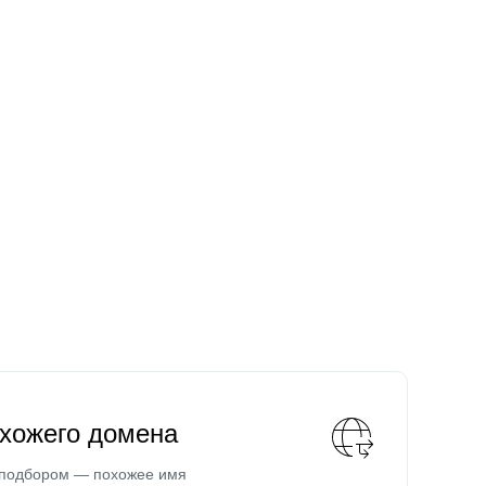
охожего домена
 подбором — похожее имя